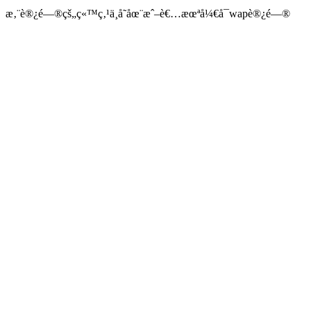
æ‚¨è®¿é—®çš„ç«™ç‚¹ä¸å­˜åœ¨æˆ–è€…æœªå¼€å¯wapè®¿é—®