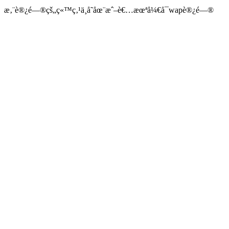
æ‚¨è®¿é—®çš„ç«™ç‚¹ä¸å­˜åœ¨æˆ–è€…æœªå¼€å¯wapè®¿é—®