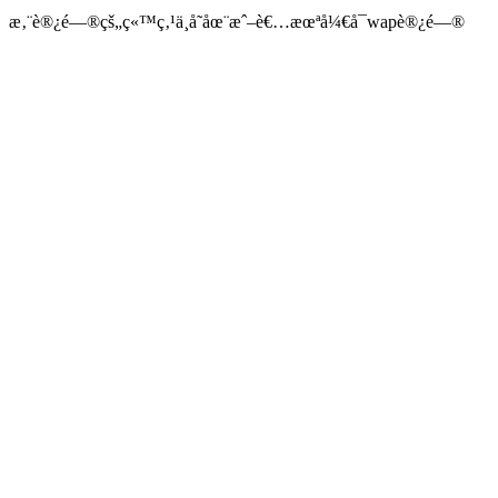
æ‚¨è®¿é—®çš„ç«™ç‚¹ä¸å­˜åœ¨æˆ–è€…æœªå¼€å¯wapè®¿é—®