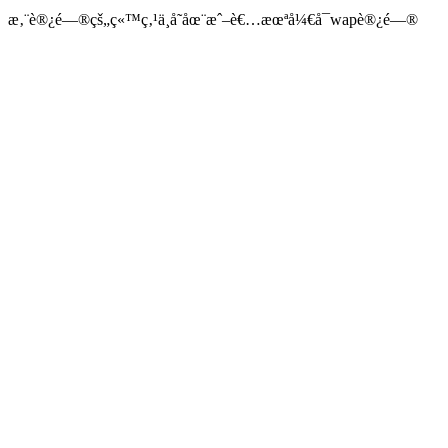
æ‚¨è®¿é—®çš„ç«™ç‚¹ä¸å­˜åœ¨æˆ–è€…æœªå¼€å¯wapè®¿é—®