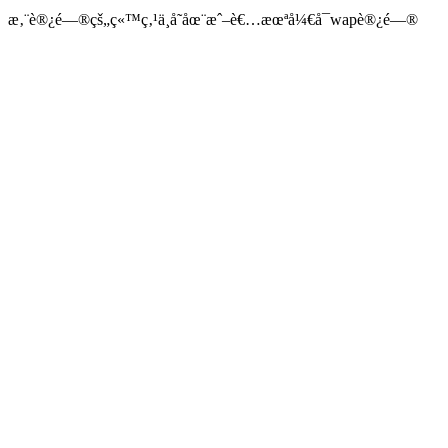
æ‚¨è®¿é—®çš„ç«™ç‚¹ä¸å­˜åœ¨æˆ–è€…æœªå¼€å¯wapè®¿é—®