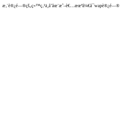
æ‚¨è®¿é—®çš„ç«™ç‚¹ä¸å­˜åœ¨æˆ–è€…æœªå¼€å¯wapè®¿é—®