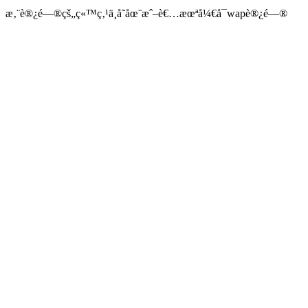
æ‚¨è®¿é—®çš„ç«™ç‚¹ä¸å­˜åœ¨æˆ–è€…æœªå¼€å¯wapè®¿é—®