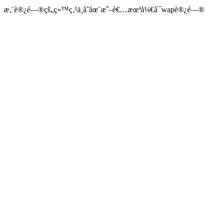
æ‚¨è®¿é—®çš„ç«™ç‚¹ä¸å­˜åœ¨æˆ–è€…æœªå¼€å¯wapè®¿é—®