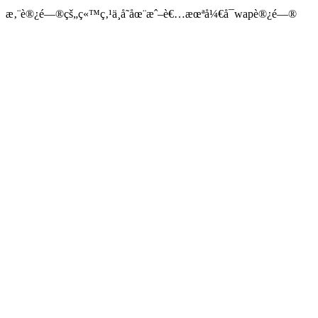
æ‚¨è®¿é—®çš„ç«™ç‚¹ä¸å­˜åœ¨æˆ–è€…æœªå¼€å¯wapè®¿é—®