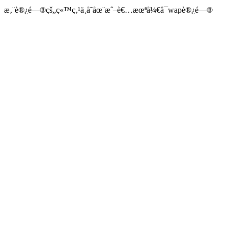
æ‚¨è®¿é—®çš„ç«™ç‚¹ä¸å­˜åœ¨æˆ–è€…æœªå¼€å¯wapè®¿é—®