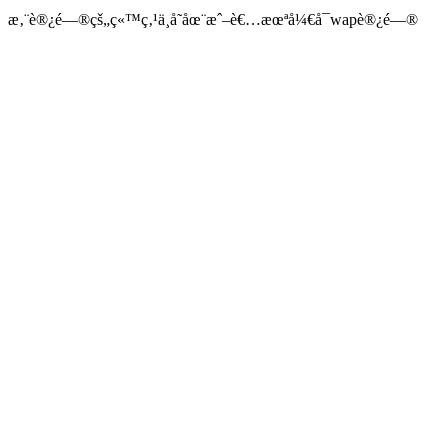
æ‚¨è®¿é—®çš„ç«™ç‚¹ä¸å­˜åœ¨æˆ–è€…æœªå¼€å¯wapè®¿é—®