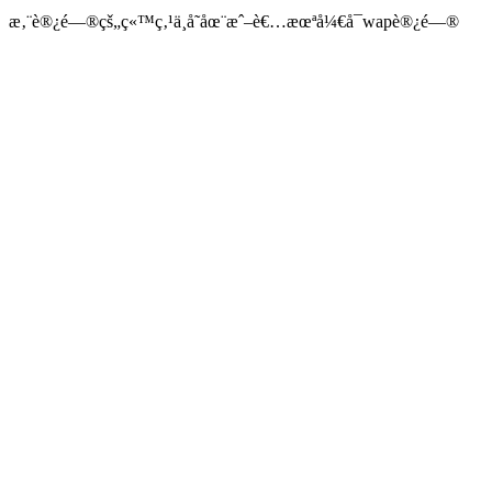
æ‚¨è®¿é—®çš„ç«™ç‚¹ä¸å­˜åœ¨æˆ–è€…æœªå¼€å¯wapè®¿é—®