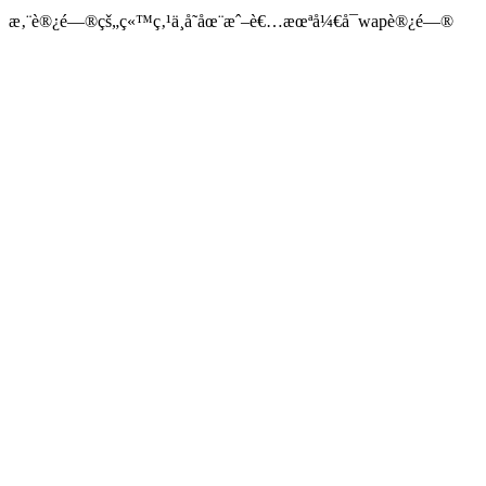
æ‚¨è®¿é—®çš„ç«™ç‚¹ä¸å­˜åœ¨æˆ–è€…æœªå¼€å¯wapè®¿é—®