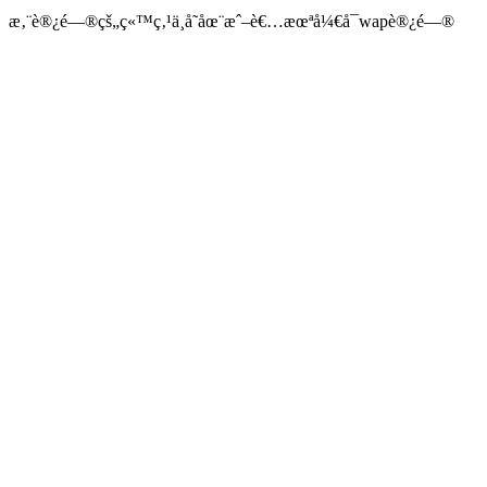
æ‚¨è®¿é—®çš„ç«™ç‚¹ä¸å­˜åœ¨æˆ–è€…æœªå¼€å¯wapè®¿é—®