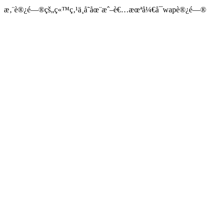
æ‚¨è®¿é—®çš„ç«™ç‚¹ä¸å­˜åœ¨æˆ–è€…æœªå¼€å¯wapè®¿é—®