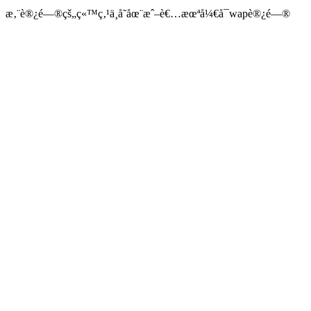
æ‚¨è®¿é—®çš„ç«™ç‚¹ä¸å­˜åœ¨æˆ–è€…æœªå¼€å¯wapè®¿é—®