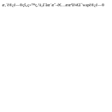
æ‚¨è®¿é—®çš„ç«™ç‚¹ä¸å­˜åœ¨æˆ–è€…æœªå¼€å¯wapè®¿é—®