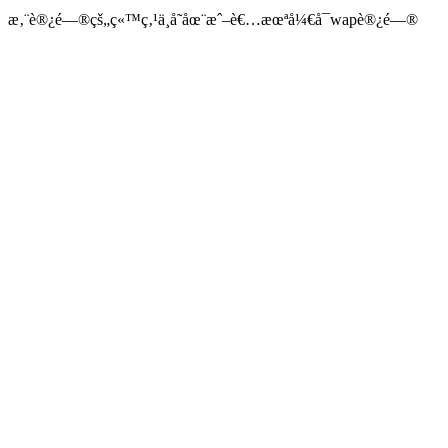
æ‚¨è®¿é—®çš„ç«™ç‚¹ä¸å­˜åœ¨æˆ–è€…æœªå¼€å¯wapè®¿é—®