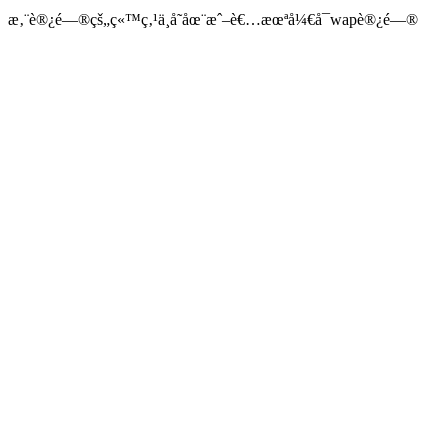
æ‚¨è®¿é—®çš„ç«™ç‚¹ä¸å­˜åœ¨æˆ–è€…æœªå¼€å¯wapè®¿é—®