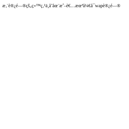
æ‚¨è®¿é—®çš„ç«™ç‚¹ä¸å­˜åœ¨æˆ–è€…æœªå¼€å¯wapè®¿é—®