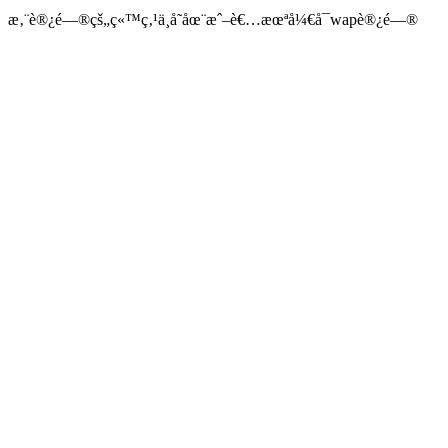
æ‚¨è®¿é—®çš„ç«™ç‚¹ä¸å­˜åœ¨æˆ–è€…æœªå¼€å¯wapè®¿é—®