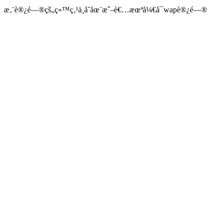
æ‚¨è®¿é—®çš„ç«™ç‚¹ä¸å­˜åœ¨æˆ–è€…æœªå¼€å¯wapè®¿é—®